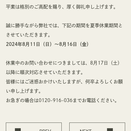
CONTACT
SERVICE
平素は格別のご高配を賜り、厚く御礼申し上げます。
資料請求
サービス
PRIVACY POLICY
誠に勝手ながら弊社では、下記の期間を夏季休業期間と
01
完全自由設計
個人情報保護方針
させていただきます。
02
セレクトオーダー住宅
2024年8月11日（日）～8月16日（金）
03
リフォーム /
リノベーション
休業中のお問い合わせにつきましては、8月17日（土）
以降に順次対応させていただきます。
0120-916-036
皆様にはご迷惑おかけいたしますが、何卒よろしくお願
い申し上げます。
営業時間 / 8:00〜17:00（土・日・祝定休）
お急ぎの場合は0120-916-036までお電話ください。