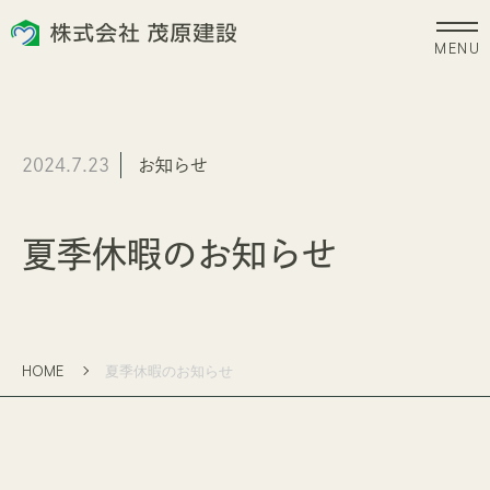
HOME
ZEH
2024.7.23
お知らせ
ホーム
新潟県版雪国型ZEH
EVENT
NEWS
夏季休暇のお知らせ
イベント
お知らせ
WORKS
COMPANY
施工事例
会社案内
HOME
夏季休暇のお知らせ
CONCEPT
RECRUIT
コンセプト
採用情報