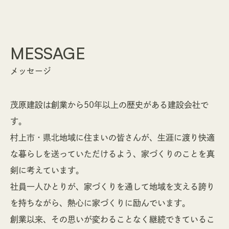
CONTACT
SERVICE
資料請求
サービス
PRIVACY POLICY
MESSAGE
01
完全自由設計
個人情報保護方針
メッセージ
02
セレクトオーダー住宅
03
リフォーム /
リノベーション
茂原建設は創業から50年以上の歴史がある建設会社で
す。
村上市・県北地域に住まいの皆さんが、生涯に渡り快適
0120-916-036
な暮らしを送っていただけるよう、家づくりのことを真
剣に考えています。
営業時間 / 8:00〜17:00（土・日・祝定休）
社員一人ひとりが、家づくりを通して地域を支える誇り
を持ちながら、熱心に家づくりに励んでいます。
創業以来、その思いが変わることなく継続できているこ