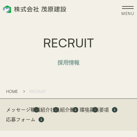
HOME
ZEH
RECRUIT
ホーム
新潟県版雪国型ZEH
EVENT
NEWS
採用情報
イベント
お知らせ
WORKS
COMPANY
HOME
RECRUIT
施工事例
会社案内
メッセージ
職種紹介
社員紹介
働く環境
募集要項
CONCEPT
RECRUIT
応募フォーム
コンセプト
採用情報