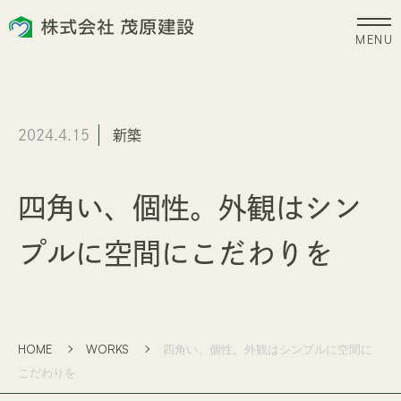
HOME
ZEH
2024.4.15
新築
ホーム
新潟県版雪国型ZEH
EVENT
NEWS
四角い、個性。外観はシン
イベント
お知らせ
プルに空間にこだわりを
WORKS
COMPANY
施工事例
会社案内
CONCEPT
RECRUIT
HOME
WORKS
四角い、個性。外観はシンプルに空間に
コンセプト
採用情報
こだわりを