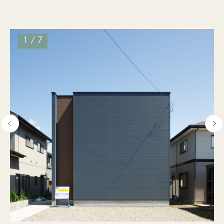
CONTACT
SERVICE
資料請求
サービス
1
/
7
PRIVACY POLICY
01
完全自由設計
個人情報保護方針
02
セレクトオーダー住宅
03
リフォーム /
リノベーション
0120-916-036
営業時間 / 8:00〜17:00（土・日・祝定休）