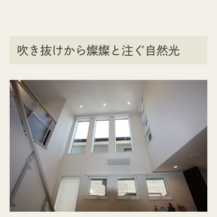
吹き抜けから燦燦と注ぐ自然光