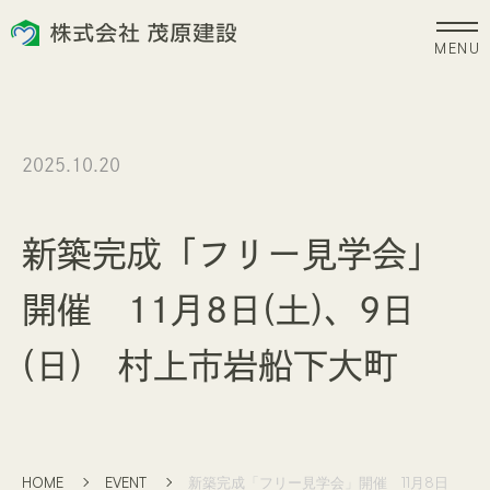
HOME
ZEH
2025.10.20
ホーム
新潟県版雪国型ZEH
EVENT
NEWS
新築完成「フリー見学会」
イベント
お知らせ
開催 11月8日(土)、9日
WORKS
COMPANY
施工事例
会社案内
(日) 村上市岩船下大町
CONCEPT
RECRUIT
コンセプト
採用情報
HOME
EVENT
新築完成「フリー見学会」開催 11月8日