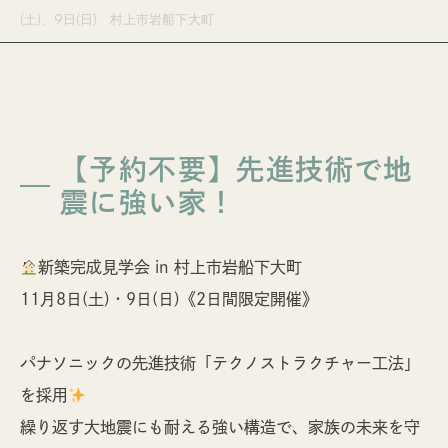
CONTACT
SERVICE
(土)、9日(日) 村上市岩船下大町
資料請求
サービス
PRIVACY POLICY
01
完全自由設計
個人情報保護方針
02
セレクトオーダー住宅
【予約不要】先進技術で地
03
リフォーム /
震に強い家！
リノベーション
新築完成見学会 in 村上市岩船下大町
0120-916-036
11月8日(土)・9日(日)《2日間限定開催》
営業時間 / 8:00〜17:00（土・日・祝定休）
パナソニックの先進技術「テクノストラクチャー工法」
を採用
繰り返す大地震にも耐える強い構造で、家族の未来を守